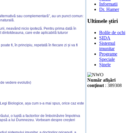
Informatii
Dr. Hamer
alternativă sau complementară”, au un punct comun:
Ultimele ştiri
 naturală.
urii, neavând nicio ipoteză. Pentru prima dată în
Bolile de ochi
at dintotdeauna, care este aplicabilă tuturor
SIDA
Sistemul
oate fi, în principiu, repetată în fiecare zi și va fi
imunitar
Programe
Speciale
Șinele
Număr afişări
 de vedere evolutiv)
conţinut
: 389308
r 5 Legi Biologice, așa cum s-a mai spus, orice caz este
ăului, o luptă a factorilor de îmbolnăvire împotriva
pedeapsă a lui Dumnezeu. Vorbeam despre creșteri
ul sistemului imunitar, a doctorilor pricepuți, a