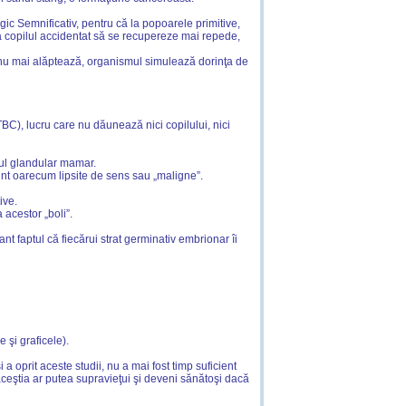
gic Semnificativ, pentru că la popoarele primitive,
uta copilul accidentat să se recupereze mai repede,
ia nu mai alăptează, organismul simulează dorinţa de
C), lucru care nu dăunează nici copilului, nici
tul glandular mamar.
unt oarecum lipsite de sens sau „maligne”.
ive.
acestor „boli”.
 faptul că fiecărui strat germinativ embrionar îi
 şi graficele).
 a oprit aceste studii, nu a mai fost timp suficient
 aceştia ar putea supravieţui şi deveni sănătoşi dacă