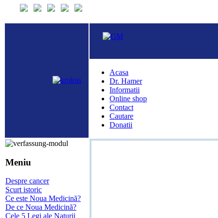
Acasa
Dr. Hamer
Informatii
Online shop
Contact
Cautare
Donatii
Meniu
Despre cancer
Scurt istoric
Ce este Noua Medicină?
De ce Noua Medicină?
Cele 5 Legi ale Naturii