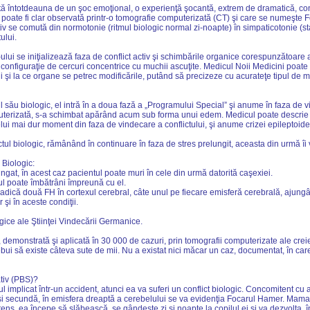
tă întotdeauna de un şoc emoţional, o experienţă şocantă, extrem de dramatică, con
e poate fi clar observată printr-o tomografie computerizată (CT) şi care se numeşte
v se comută din normotonie (ritmul biologic normal zi-noapte) în simpaticotonie (s
ului.
i se iniţializează faza de conflict activ şi schimbările organice corespunzătoare 
figuraţie de cercuri concentrice cu muchii ascuţite. Medicul Noii Medicini poate re
 la ce organe se petrec modificările, putând să precizeze cu acurateţe tipul de modi
 său biologic, el intră în a doua fază a „Programului Special” şi anume în faza de v
erizată, s-a schimbat apărând acum sub forma unui edem. Medicul poate descrie şi
lui mai dur moment din faza de vindecare a conflictului, şi anume crizei epileptoide
tul biologic, rămânând în continuare în faza de stres prelungit, aceasta din urmă îi
Biologic:
ngat, în acest caz pacientul poate muri în cele din urmă datorită caşexiei.
tul poate îmbătrâni împreună cu el.
 adică două FH în cortexul cerebral, câte unul pe fiecare emisferă cerebrală, ajungâ
 şi în aceste condiţii.
ice ale Ştiinţei Vindecării Germanice.
 demonstrată şi aplicată în 30 000 de cazuri, prin tomografii computerizate ale crei
rebui să existe câteva sute de mii. Nu a existat nici măcar un caz, documentat, în car
tiv (PBS)?
l implicat într-un accident, atunci ea va suferi un conflict biologic. Concomitent c
şi secundă, în emisfera dreaptă a cerebelului se va evidenţia Focarul Hamer. Mama a
ntens, ea începe să slăbească, se gândeşte zi şi noapte la copilul ei şi va dezvolta,