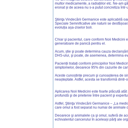
multor medicamente, a radiațiilor etc. Ne-am gân
eronat și de aceea nu s-a putut concretiza într-
Ştiinţa Vindecării Germanice este aplicabilă oam
Speciale Semnificative ale naturii se desfășoară
evoluția așa-ziselor boli.
Chiar şi pacientul, care conform Noii Medicini e
generatoare de panică pentru el.
Acum, știe şi poate determina cauza declanșări
DHS-ului, şi poate, de asemenea, determina evol
Pacienții tratați conform principiilor Noii Medic
simptomelor, deoarece 95% din cazurile de canc
Aceste cunoștințe precum şi cunoașterea de sine 
neașteptate. Astfel, acesta se transformă dintr-
Aplicarea Noii Medicini este foarte plăcută atât
profundă şi de prietenie între pacient şi expertu
Astfel, Ştiinţa Vindecării Germanice – „La medici
care omul a fost separat nu numai de animale da
Deoarece şi animalele ca şi omul, suferă de ace
echivalentul cancerului în aceleași părţi ale or