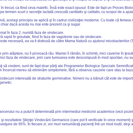
în trecut, ca fiind ceva malefic. Însă este exact opusul. Este de fapt un Proces Biolo
e termen scurt o secreţie lactată crescută cantitativ şi calitativ, cu scopul de a aj
tivă, acelaşi principiu se aplică şi în cadrul civilizaţiei moderne. Cu toate că feme
a, chiar dacă acesta nu mai este prezent ca şi sugar.
mat în faza 2, numită faza de vindecare.
 rapid în greutate, fiind în faza de vagotonie sau de vindecare.
e necesară, ea va fi distrusă de către Mama Natură cu ajutorul micobacteriilor (TB
e prin alăptare, nu îi provoacă rău. Mamei îi rămân, în schimb, mici caverne în ţesu
 şi nici faza de vindecare, prin care tumoarea este descompusă în mod spontan, nu s
aţi să credem, sunt de fapt doar părţi ale Programelor Biologice Speciale Semnificat
m încercat mereu să eliminăm simptomele, fără a observa cauzele care stau la baza 
ecum interesată de straturile germinative. Nimeni nu a bănuit cât este de important
genetic:
ancerului nu a putut fi determinată prin intermediul medicinii academice (vezi pozele
i rezultatele Ştiinţei Vindecării Germanice (care pot fi verificate în orice moment) şi
vieţuire de 95%. În fiecare zi, vor muri nenumăraţi pacienţi într-un mod inutil, deşi