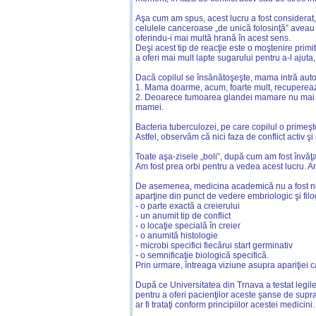
Aşa cum am spus, acest lucru a fost considerat, 
celulele canceroase „de unică folosinţă” aveau p
oferindu-i mai multă hrană în acest sens.
Deşi acest tip de reacţie este o moştenire primi
a oferi mai mult lapte sugarului pentru a-l ajut
Dacă copilul se însănătoşeşte, mama intră auto
1. Mama doarme, acum, foarte mult, recuperează
2. Deoarece tumoarea glandei mamare nu mai est
mamei.
Bacteria tuberculozei, pe care copilul o primeşt
Astfel, observăm că nici faza de conflict activ
Toate aşa-zisele „boli”, după cum am fost învăţ
Am fost prea orbi pentru a vedea acest lucru. A
De asemenea, medicina academică nu a fost nicid
aparţine din punct de vedere embriologic şi filo
- o parte exactă a creierului
- un anumit tip de conflict
- o locaţie specială în creier
- o anumită histologie
- microbi specifici fiecărui start germinativ
- o semnificaţie biologică specifică.
Prin urmare, întreaga viziune asupra apariţiei c
După ce Universitatea din Trnava a testat legile ş
pentru a oferi pacienţilor aceste şanse de supra
ar fi trataţi conform principiilor acestei medicini.