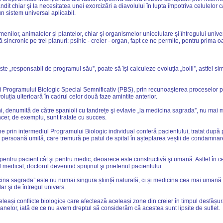
dit chiar şi la necesitatea unei exorcizări a diavolului în lupta împotriva celulelor
un sistem universal aplicabil.
enilor, animalelor şi plantelor, chiar şi organismelor unicelulare şi întregului univ
 sincronic pe trei planuri: psihic - creier - organ, fapt ce ne permite, pentru prima 
ste „responsabil de programul său”, poate să își calculeze evoluția „bolii”, astfel s
i Programului Biologic Special Semnificativ (PBS), prin recunoașterea proceselor 
uția ulterioară în cadrul celor două faze amintite anterior.
ini, denumită de către spanioli cu tandrețe şi evlavie „la medicina sagrada”, nu mai m
er, de exemplu, sunt tratate cu succes.
prin intermediul Programului Biologic individual conferă pacientului, tratat după pr
o persoană umilă, care tremură pe patul de spital în așteptarea veștii de condamnare
 pentru pacient cât şi pentru medic, deoarece este constructivă şi umană. Astfel în 
l medical, doctorul devenind sprijinul şi prietenul pacientului.
na sagrada” este nu numai singura știință naturală, ci și medicina cea mai umană care 
r şi de întregul univers.
leași conflicte biologice care afectează aceleași zone din creier în timpul desfășur
ganelor, iată de ce nu avem dreptul să considerăm că acestea sunt lipsite de suflet.