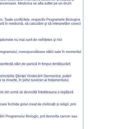
 canceroase. Medicina se afla astfel pe un drum
ers. Toate conflictele, respectiv Programele Biologice
oară în medicină, să calculăm şi să interpretăm corect
imptomele nu mai sunt de neînțeles şi nici
programului, corespunzătoare stării sale în momentul
anifestă stări de panică în timpul desfășurării
incipiile Ştiinţei Vindecării Germanice, puteri
 la moarte, în șeful suveran al tratamentului.
cele din urmă se dezvoltă întotdeauna o legătură
închide golul creat de civilizații și religii, prin
ării Programului Biologic, pot dezvolta cancer sau