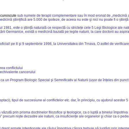
nt cunoscute
sub numele de terapii complementare
sau în mod eronat de „medicină 
ină științifică are 5.000 de ipoteze, de aceea nu este şi nici nu poate fi o știință
l 1981, este o știință naturală ce respectă cu strictețe cele 5 Legi Biologice ale nat
ecării Germanice, există o medicină bazată pe legile naturii, la care doctorii au aspir
 oficial! pe 8 şi 9 septembrie 1998,
la Universitatea
din Trnava. O astfel de verificare p
rea conflictului
r echivalente cancerului
i ca un Program Biologic Special şi Semnificativ al Naturii (ușor de înțeles din punct
reptaci), tipul de succesiune al conflictelor etc. dar, în principiu, cu ajutorul acesto
zută prin prisma doctrinelor filozofice şi teologice, ca o luptă a binelui împotriva r
oli” precum niște dezastre ale naturii, ca insuficiențe ale organelor şi chiar ca o 
rept armate intenționate ale răului împotriva cărora trebuie să luptăm prin intermedi