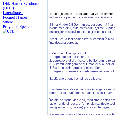
Dirk Hamer Syndrome
(DHS)
Lateralitatea
Toate așa-zisele „terapii alternative”, în preze
Focarul Hamer
se bazează pe medicina academică. Această medic
Șinele
Ştiinţa Vindecării Germanice, descoperită în anu
Programe Speciale
istoria medicinii, prin intermediul Ştiinţei Vind
pacienților în strictă relație cu științele naturii.
Acest lucru a fost demonstrat şi verificat în mod
întotdeauna corectă.
Cele 5 Legi Biologice sunt:
1. Legea de fier a cancerului
2. Legea evoluției bifazice a bolilor prin rezolva
3. Sistemul ontogenetic al tumorilor şi al bolilo
4. Sistemul ontogenetic al microbilor
5. Legea chintesenței - înțelegerea fiecărei bol
Există unele reguli empirice de lucru:
Stabilirea lateralității biologice (stângaci sau d
reproductibil după cum s-a atestat şi
la Trnava.
Înain
te de Noua Medicină, medicina clasică era vă
factorilor de vindecare. Am privit aşa-zisele „b
maligne (tumori, cancer) şi creșteri benigne .
Ne-am imaginat celulele canceroase şi microbii d