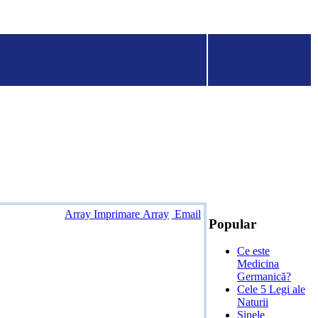
Array Imprimare Array
Email
Popular
Ce este
Medicina
Germanică?
Cele 5 Legi ale
Naturii
Șinele