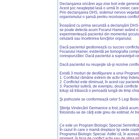
Declanşarea oricărei aşa-zise boli este genera
Acest şoc neaşteptat lasă o urmă în creier, car
Prin declanşarea DHS, sistemul nervos vegetati
organismului o şansă pentru rezolvarea conflict
Începând cu prima secundă a declanşării DHS-ulu
se poate detecta acum Focarul Hamer având o con
experimentează pacientul din momentul şocului şi
celulară sau încetinirea funcţiilor organului.
Dacă pacientul gestionează cu succes conflictul
Focarului Hamer, evidentă pe tomografia comput
corespunzător. Dacă pacientul a supravieţuit ce
Dacă pacientul nu reuşeşte să-şi rezolve conflic
Există 3 moduri de desfăşurare a unui Program 
1. Conflictul rămâne extrem de activ timp îndelu
2. Conflictul este diminuat, în acest caz pacien
3. Pacientul suferă, de exemplu, două conflicte
totuşi să trăiască o perioadă lungă de timp chiar
Şi psihozele se conformează celor 5 Legi Biolog
Ştiinţa Vindecării Germanice a fost, până acum,
folosindu-se de cărţi este greu de estimat. Ar t
Ce este un Program Biologic Special Semnifica
În cazul în care o mamă dreptace îşi vede copilu
Programul Biologic Special. Astfel că, în aceea
moment, în faza de conflict activ sau de stres i