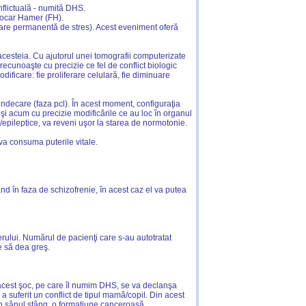
flictuală - numită DHS.
 Focar Hamer (FH).
tare permanentă de stres). Acest eveniment oferă
acesteia. Cu ajutorul unei tomografii computerizate
cunoaşte cu precizie ce fel de conflict biologic
ficare: fie proliferare celulară, fie diminuare
indecare (faza pcl). În acest moment, configuraţia
 acum cu precizie modificările ce au loc în organul
/epileptice, va reveni uşor la starea de normotonie.
 va consuma puterile vitale.
nd în faza de schizofrenie, în acest caz el va putea
erului. Numărul de pacienţi care s-au autotratat
e să dea greş.
u acest şoc, pe care îl numim DHS, se va declanşa
 suferit un conflict de tipul mamă/copil. Din acest
 în sânul stâng, o formaţiune canceroasă.